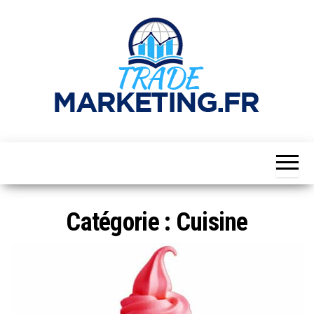
Skip
to
the
content
Trademarketing.fr
Catégorie :
Cuisine