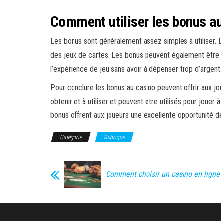
Comment utiliser les bonus a
Les bonus sont généralement assez simples à utiliser. 
des jeux de cartes. Les bonus peuvent également être u
l’expérience de jeu sans avoir à dépenser trop d’argent
Pour conclure les bonus au casino peuvent offrir aux jo
obtenir et à utiliser et peuvent être utilisés pour joue
bonus offrent aux joueurs une excellente opportunité de
Catégorie
Rubrique
Comment choisir un casino en ligne