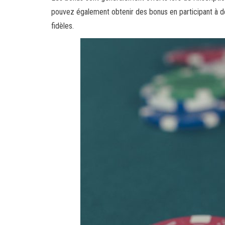
pouvez également obtenir des bonus en participant à de
fidèles.