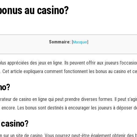
onus au casino?
Sommaire:
[
Masquer
]
us appréciées des jeux en ligne. Ils peuvent offrir aux joueurs l’occasio
s. Cet article expliquera comment fonctionnent les bonus au casino et ce 
no?
rateur de casino en ligne qui peut prendre diverses formes. Il peut s’agi
s encore. Les bonus sont destinés à encourager les joueurs à déposer de 
 casino?
ion sur un site de casino. Vous pourrez peut-être également obtenir des