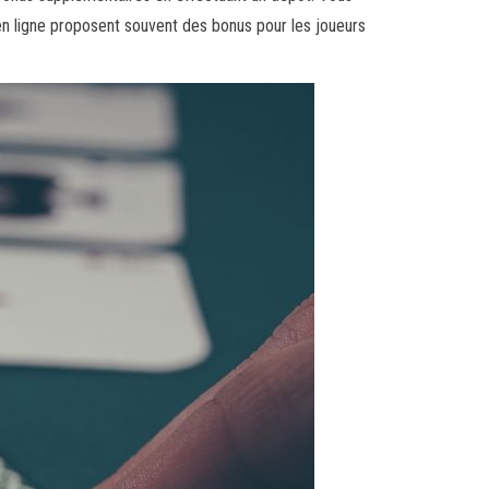
en ligne proposent souvent des bonus pour les joueurs