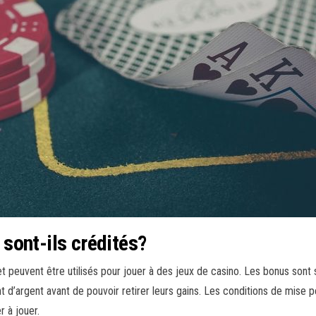
sont-ils crédités?
t peuvent être utilisés pour jouer à des jeux de casino. Les bonus sont
t d’argent avant de pouvoir retirer leurs gains. Les conditions de mise peu
 à jouer.