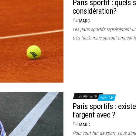
Paris sportif : quels 
considération?
Par
MARC
Les paris sportifs représentent 
très facile mais surtout amusante
23 mai 2018
Non
Paris sportifs : exis
l’argent avec ?
Par
MARC
Pour tout fan de sport, vous aim