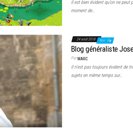
Il est bien évident qu’on ne peut 
moment de…
24 août 2018
Non
Blog généraliste Joset
Par
MARC
Il n’est pas toujours évident de 
sujets en même temps sur…