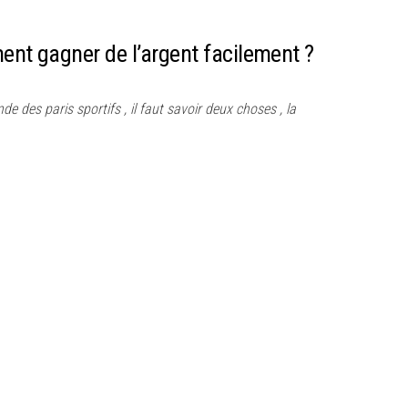
ent gagner de l’argent facilement ?
 des paris sportifs , il faut savoir deux choses , la