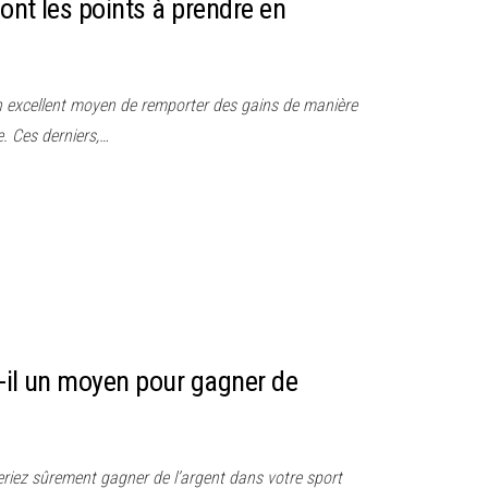
sont les points à prendre en
un excellent moyen de remporter des gains de manière
. Ces derniers,…
te-il un moyen pour gagner de
eriez sûrement gagner de l’argent dans votre sport