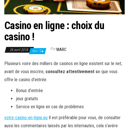
Casino en ligne : choix du
casino !
Par
MARC
26 avril 2018
Non
Plusieurs voire des milliers de casinos en ligne existent sur le net,
avant de vous inscrire,
consultez attentivement c
e que vous
offre le casino d’entrée.
Bonus d’entrée
jeux gratuits
Service en ligne en cas de problèmes.
votre-casino-en-ligne.eu
Il est préférable pour vous, de consulter
aussi les commentaires laissés par les internautes, cela s’avére