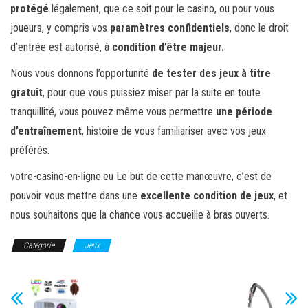
protégé
légalement, que ce soit pour le casino, ou pour vous
joueurs, y compris vos
paramètres confidentiels
, donc le droit
d’entrée est autorisé, à
condition d’être
majeur.
Nous vous donnons l’opportunité
de tester des jeux à titre
gratuit
, pour que vous puissiez miser par la suite en toute
tranquillité, vous pouvez même vous permettre
une période
d’entraînement
, histoire de vous familiariser avec vos jeux
préférés.
votre-casino-en-ligne.eu Le but de cette manœuvre, c’est de
pouvoir vous mettre dans une
excellente condition de jeux
, et
nous souhaitons que la chance vous accueille à bras ouverts.
Catégorie
Jeux