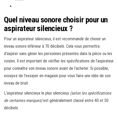
Quel niveau sonore choisir pour un
aspirateur silencieux ?
Pour un aspirateur silencieux, il est recommandé de choisir un
niveau sonore inférieur à 70 décibels. Cela vous permettra
d’aspirer sans gêner les personnes présentes dans la pièce ou les
voisins. Il est important de vérifier les spécifications de l’aspirateur
pour connaître son niveau sonore avant de l’acheter. Si possible,
essayez de l’essayer en magasin pour vous faire une idée de son
niveau de bruit.
L
‘
as
pir
ateur
sil
enc
ie
ux
le
plus
sil
enc
ie
ux
(selon les spécifications
de certaines marques)
est
g
én
é
ral
ement
class
é
ent
re
40
et
50
dé
c
ib
els
.