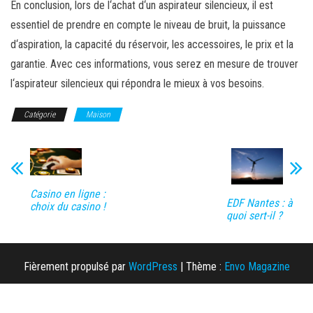
En
conclusion
,
l
ors
de
l
‘
ach
at
d
‘
un
aspir
ateur
sil
enc
ie
ux
,
il
est
ess
ent
iel
de
pre
nd
re
en
com
pt
e
le
n
ive
au
de
b
ruit
,
la
pu
issance
d
‘
as
piration
,
la
capac
ité
du
ré
serv
oir
,
les
access
o
ires
,
le
pri
x
et
la
g
arant
ie
.
Ave
c
c
es
inform
ations
,
v
ous
se
rez
en
mes
ure
de
trou
ver
l
‘
as
pir
ateur
sil
enc
ie
ux
qui
ré
p
ond
ra
le
m
ie
ux
à
v
os
bes
o
ins
.
Catégorie
Maison
Casino en ligne :
EDF Nantes : à
choix du casino !
quoi sert-il ?
Fièrement propulsé par
WordPress
|
Thème :
Envo Magazine